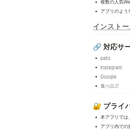
複数の人気W
アプリのよう
インストー
🔗 対応サ
pato
Instagram
Google
食べログ
🔐 プラ
本アプリでは
アプリ内での